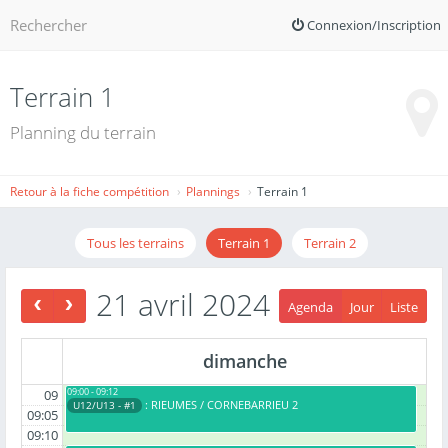
Connexion/Inscription
Terrain 1
Planning du terrain
Retour à la fiche compétition
Plannings
Terrain 1
Tous les terrains
Terrain 1
Terrain 2
21 avril 2024
Agenda
Jour
Liste
dimanche
09:00 - 09:12
09
: RIEUMES / CORNEBARRIEU 2
U12/U13 - #1
09:05
09:10