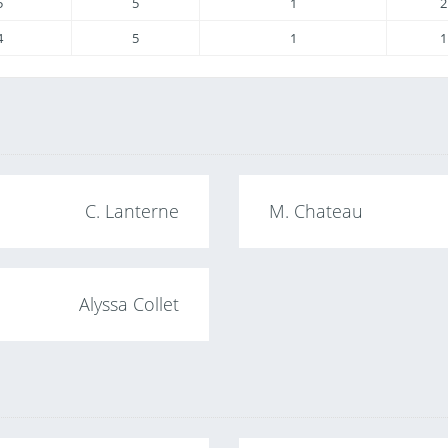
5
5
1
2
4
5
1
1
C. Lanterne
M. Chateau
Alyssa Collet