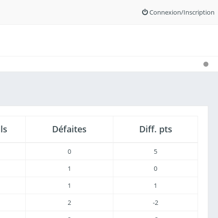
Connexion/Inscription
ls
Défaites
Diff. pts
0
5
1
0
1
1
2
-2