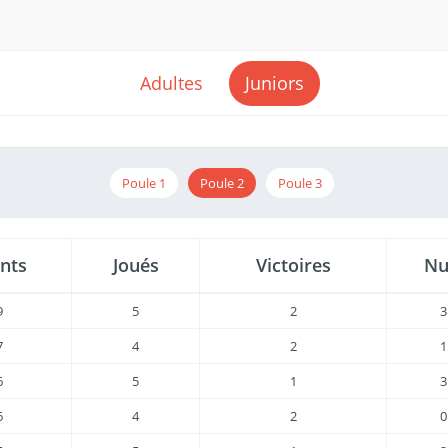
Adultes
Juniors
Poule 1
Poule 2
Poule 3
nts
Joués
Victoires
Nu
9
5
2
3
7
4
2
1
6
5
1
3
6
4
2
0