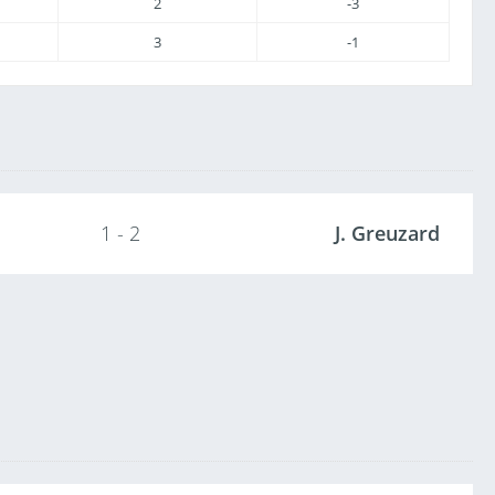
2
-3
3
-1
1 - 2
J. Greuzard