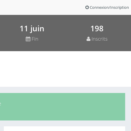
Connexion/Inscription
11 juin
198
Fin
Inscrits
e