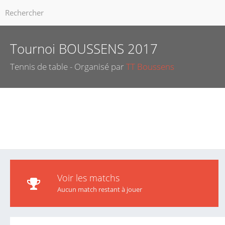
Tournoi BOUSSENS 2017
Tennis de table - Organisé par
TT Boussens
Voir les matchs
Aucun match restant à jouer