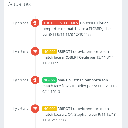
Actualités
CABANEL Florian
il y a 9 ans
TOUTES CATEGORIES
remporte son match face à PICARD Julien
par 8/11 9/11 11/8 12/10 11/7
BRIROT Ludovic remporte son
il y a 9 ans
NC-999
match face à ROBERT Cécile par 13/11 8/11
11/7 11/7
MARTIN Dorian remporte son
il y a 9 ans
NC-699
match face à DAVID Didier par 8/11 11/9 11/7
6/11 15/13
BRIROT Ludovic remporte son
il y a 9 ans
NC-999
match face à LION Stéphane par 9/11 15/13
11/8 6/11 11/7